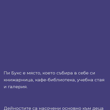
Пи Букс е място, което събира в себе си
книжарница, кафе-библиотека, учебна стая
и галерия.
Дейностите са насочени основно към деца