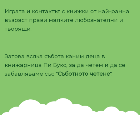
Играта и контактът с книжки от най-ранна
възраст прави малките любознателни и
творящи.
Затова всяка събота каним деца в
книжарница Пи Букс, за да четем и да се
забавляваме със "
Съботното четене
".