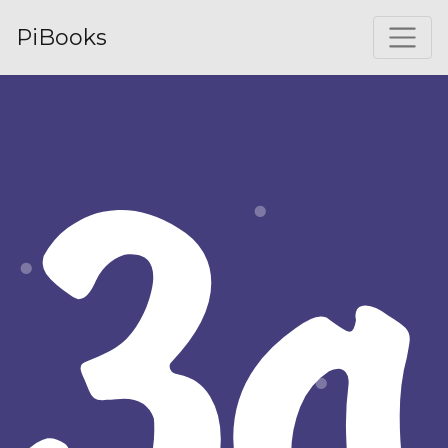
PiBooks
За